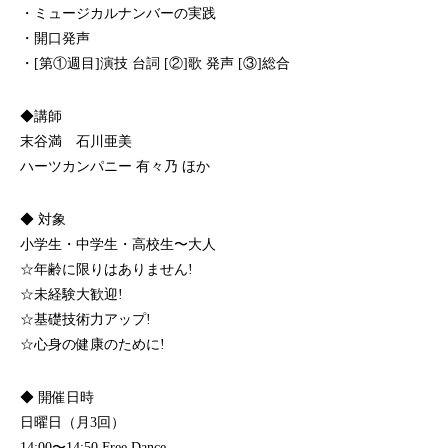
・ミュージカルナンバーの実践
・開口発声
・[第①週目]演技 台詞 [②]歌 発声 [③]総合
◆講師
末谷満 石川亜美
ハーツカンパニー 有々乃 ほか
◆ 対象
小学生・中学生・高校生〜大人
☆年齢に限りはありません!
☆未経験大歓迎!
☆基礎技術力アップ!
☆心身の健康のために!
◆ 開催日時
日曜日（月3回）
14:00〜14:50 Free Dance