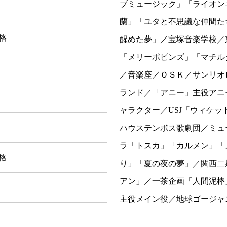
ブミュージック」「ライオン
蘭」「ユタと不思議な仲間た
格
醒めた夢」／宝塚音楽学校／
「メリーポピンズ」「マチル
／音楽座／ＯＳＫ／サンリオ
ランド／「アニー」主役アニー
ャラクター／USJ「ウィケ
ハウステンボス歌劇団／ミュ
ラ「トスカ」「カルメン」「
格
り」「夏の夜の夢」／関西二
アン」／一茶企画「人間泥棒
主役メイン役／地球ゴージャ