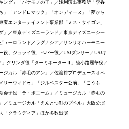
キング」「バケモノの子」／浅利演出事務所「李香
ち」「アンドロマック」「オンディーヌ」「夢から
東宝エンターテイメント事業部「ミス・サイゴン」
ダ」／東京ディズニーランド／東京ディズニーシー
ピューロランド／ラグナシア／サンリオハーモニー
役、ジュライ役、ペパー役／USJダンサー／USJキ
ッド」グリンダ役「ターミネーターⅡ」綾小路麗華役／
ージカル「赤毛のアン」／佐渡裕プロデュースオペ
メリーウィドゥ」「ジルベスター公演」「こうも
期会子役「ラ・ボエーム」／ミュージカル「赤毛の
」／ミュージカル「えんとつ町のプペル」大阪公演
ス「クラウディア」ほか多数出演