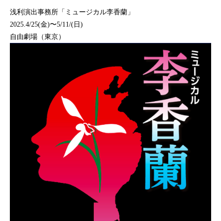
浅利演出事務所「ミュージカル李香蘭」
2025.4/25(金)〜5/11/(日)
自由劇場（東京）